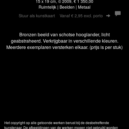
15 x 19 cm, © 2009, € 1 350,00
Ruimtelijk | Beelden | Metaal
Stuur als kunstkaart
Vanaf € 2,95 excl. porto
Bronzen beeld van schotse hooglander, licht
geabstraheerd. Verkrijgbaar in verschillende kleuren.
Meerdere exemplaren versterken elkaar. (prijs is per stuk)
Het copyright op alle getoonde werken berust bij de desbetreffende
kunstenaar. De afbeeldingen van de werken mogen niet gebruikt worden